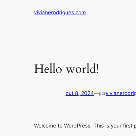
Pular
vivianerodrigues.com
para
o
conteúdo
Hello world!
out 8, 2024
—
vivianerodr
por
Welcome to WordPress. This is your first po