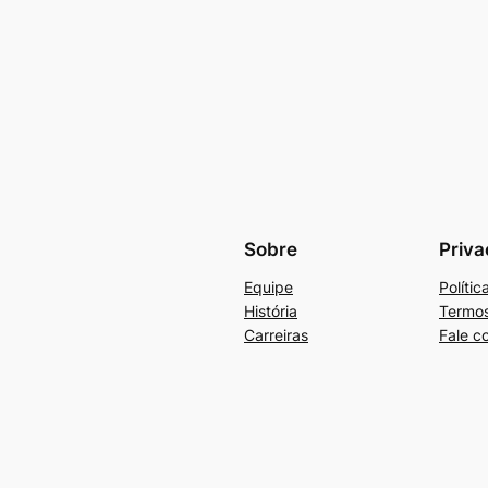
Sobre
Priva
Equipe
Políti
História
Termos
Carreiras
Fale c